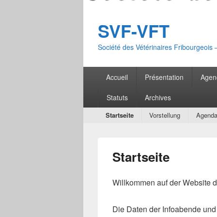
SVF-VFT
Société des Vétérinaires Fribourgeois 
Menu
Accueil
Présentation
Agen
principal
Statuts
Archives
Menu
Startseite
Vorstellung
Agend
secondaire
Startseite
Willkommen auf der Website de
Die Daten der Infoabende un