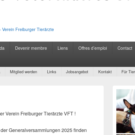
– Verein Freiburger Tierärzte
da
Devenir membre
Liens
Offres d’emploi
Contact
a
Mitglied werden
Links
Jobsangebot
Kontakt
Für Tie
Zone
principale
de
widget
pour
r Verein Freiburger Tierärzte VFT !
la
barre
latérale
d der Generalversammlungen 2025 finden