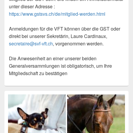
unter dieser Adresse :
https://www.gstsvs.ch/de/mitglied-werden.html
Anmeldungen für die VFT können über die GST oder
direkt bei unserer Sekretärin, Laure Cardinaux,
secretaire@svf-vft.ch
, vorgenommen werden.
Die Anwesenheit an einer unserer beiden
Generalversammlungen ist obligatorisch, um Ihre
Mitgliedschaft zu bestätigen
Zone
principale
de
widget
pour
la
barre
latérale